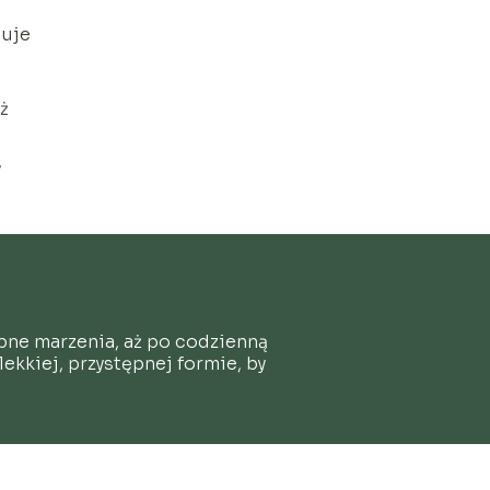
puje
ż
,
ubne marzenia, aż po codzienną
ekkiej, przystępnej formie, by