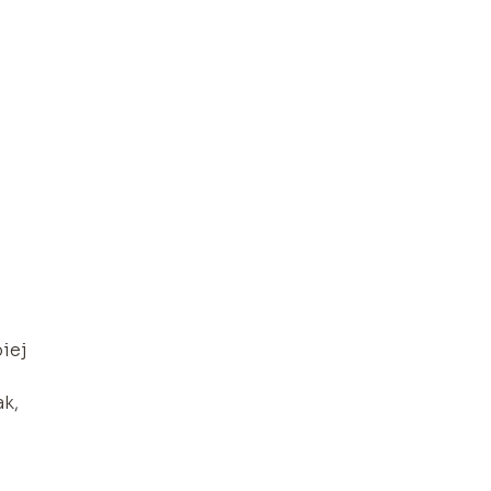
iej
ak,