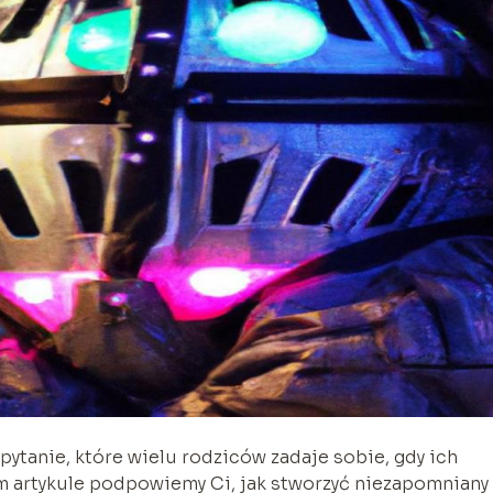
pytanie, które wielu rodziców zadaje sobie, gdy ich
 artykule podpowiemy Ci, jak stworzyć niezapomniany