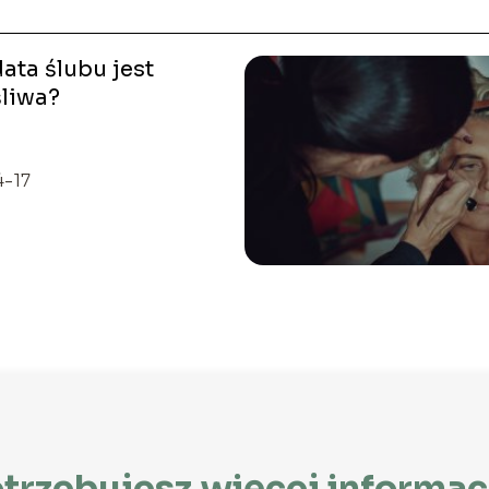
ata ślubu jest
śliwa?
4-17
trzebujesz więcej informac