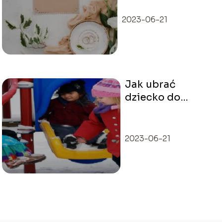
szczęście, a czego
unikać?
2023-06-21
Jak ubrać
dziecko do
przedszkola
zimą?
2023-06-21