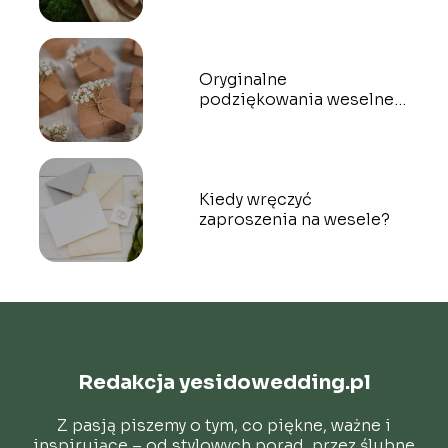
Oryginalne
podziękowania weselne –
prezenty dla gości
Kiedy wręczyć
zaproszenia na wesele?
Redakcja yesidowedding.pl
Z pasją piszemy o tym, co piękne, ważne i
inspirujące – od stylowych porad, przez ślubne