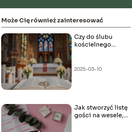
Może Cię również zainteresować
Czy do ślubu
kościelnego
potrzebne jest
świadectwo
religii?
2025-03-10
Jak stworzyć listę
gości na wesele,
by uniknąć
problemów?