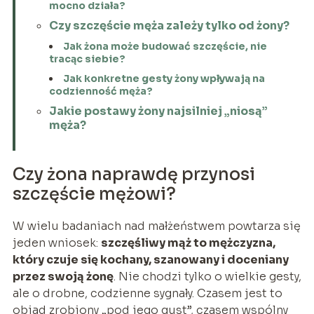
mocno działa?
Czy szczęście męża zależy tylko od żony?
Jak żona może budować szczęście, nie
tracąc siebie?
Jak konkretne gesty żony wpływają na
codzienność męża?
Jakie postawy żony najsilniej „niosą”
męża?
Czy żona naprawdę przynosi
szczęście mężowi?
W wielu badaniach nad małżeństwem powtarza się
jeden wniosek:
szczęśliwy mąż to mężczyzna,
który czuje się kochany, szanowany i doceniany
przez swoją żonę
. Nie chodzi tylko o wielkie gesty,
ale o drobne, codzienne sygnały. Czasem jest to
obiad zrobiony „pod jego gust”, czasem wspólny