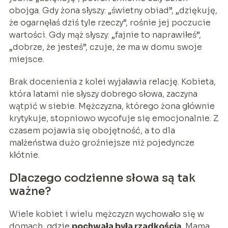
obojga. Gdy żona słyszy: „świetny obiad”, „dziękuję,
że ogarnęłaś dziś tyle rzeczy”, rośnie jej poczucie
wartości. Gdy mąż słyszy: „fajnie to naprawiłeś”,
„dobrze, że jesteś”, czuje, że ma w domu swoje
miejsce.
Brak docenienia z kolei wyjaławia relację. Kobieta,
która latami nie słyszy dobrego słowa, zaczyna
wątpić w siebie. Mężczyzna, którego żona głównie
krytykuje, stopniowo wycofuje się emocjonalnie. Z
czasem pojawia się obojętność, a to dla
małżeństwa dużo groźniejsze niż pojedyncze
kłótnie.
Dlaczego codzienne słowa są tak
ważne?
Wiele kobiet i wielu mężczyzn wychowało się w
domach, gdzie
pochwała była rzadkością
. Mama