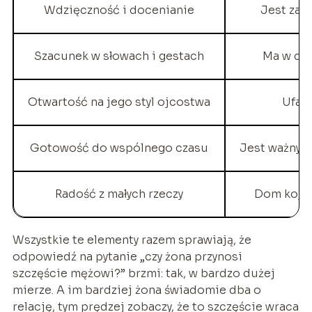
Wdzięczność i docenianie
Jest zau
Szacunek w słowach i gestach
Ma w do
Otwartość na jego styl ojcostwa
Ufa s
Gotowość do wspólnego czasu
Jest ważny ni
Radość z małych rzeczy
Dom kojar
Wszystkie te elementy razem sprawiają, że
odpowiedź na pytanie „czy żona przynosi
szczęście mężowi?” brzmi: tak, w bardzo dużej
mierze. A im bardziej żona świadomie dba o
relację, tym prędzej zobaczy, że to szczęście wraca