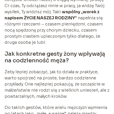
Ci czas, Ty odciążasz mnie w pracy, ja widzę Twój
wysiłek, Ty widzisz mój. Taki
wspólny „worek z
napisem ŻYCIE NASZEJ RODZINY”
napełnia się
różnymi rzeczami – czasem pieniędzmi, czasem
nocą spędzoną przy chorym dziecku, czasem
prostym ciastem upieczonym tylko dlatego, że
druga osoba je lubi.
Jak konkretne gesty żony wpływają
na codzienność męża?
Żeby lepiej zobaczyć, jak to działa w praktyce,
warto spojrzeć na proste, bardzo codzienne
przykłady. One najlepiej pokazują, że szczęście w
małżeństwie nie rodzi się z wielkich uniesień, ale z
powtarzalnych, małych kroków.
Do takich gestów, które wielu mężczyzn wymienia
po latach jako „małe, a ważne”, należą między