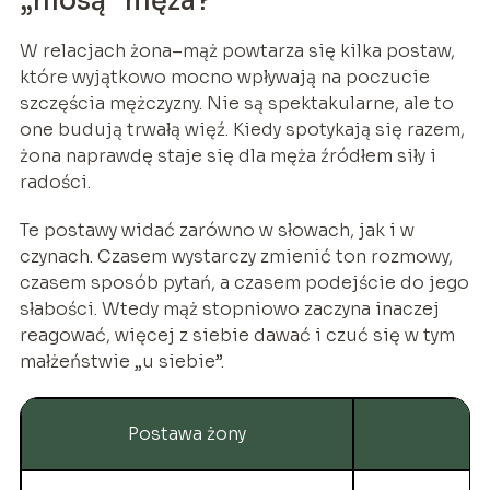
„niosą” męża?
W relacjach żona–mąż powtarza się kilka postaw,
które wyjątkowo mocno wpływają na poczucie
szczęścia mężczyzny. Nie są spektakularne, ale to
one budują trwałą więź. Kiedy spotykają się razem,
żona naprawdę staje się dla męża źródłem siły i
radości.
Te postawy widać zarówno w słowach, jak i w
czynach. Czasem wystarczy zmienić ton rozmowy,
czasem sposób pytań, a czasem podejście do jego
słabości. Wtedy mąż stopniowo zaczyna inaczej
reagować, więcej z siebie dawać i czuć się w tym
małżeństwie „u siebie”.
Postawa żony
C