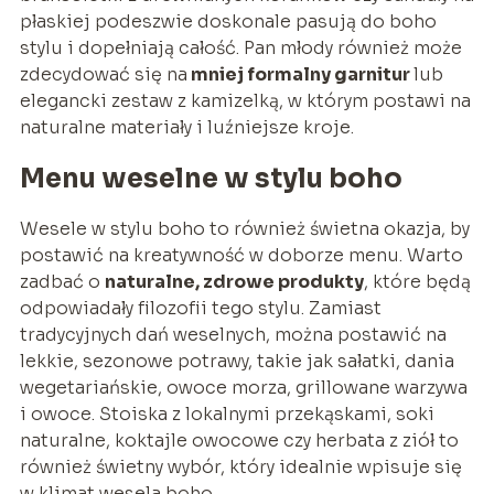
płaskiej podeszwie doskonale pasują do boho
stylu i dopełniają całość. Pan młody również może
zdecydować się na
mniej formalny garnitur
lub
elegancki zestaw z kamizelką, w którym postawi na
naturalne materiały i luźniejsze kroje.
Menu weselne w stylu boho
Wesele w stylu boho to również świetna okazja, by
postawić na kreatywność w doborze menu. Warto
zadbać o
naturalne, zdrowe produkty
, które będą
odpowiadały filozofii tego stylu. Zamiast
tradycyjnych dań weselnych, można postawić na
lekkie, sezonowe potrawy, takie jak sałatki, dania
wegetariańskie, owoce morza, grillowane warzywa
i owoce. Stoiska z lokalnymi przekąskami, soki
naturalne, koktajle owocowe czy herbata z ziół to
również świetny wybór, który idealnie wpisuje się
w klimat wesela boho.