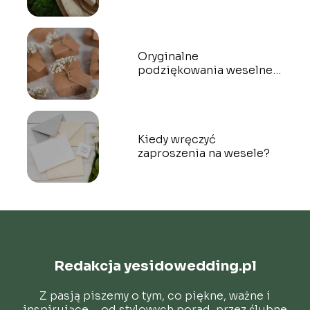
Oryginalne
podziękowania weselne –
prezenty dla gości
Kiedy wręczyć
zaproszenia na wesele?
Redakcja yesidowedding.pl
Z pasją piszemy o tym, co piękne, ważne i
inspirujące – od stylowych porad, przez ślubne