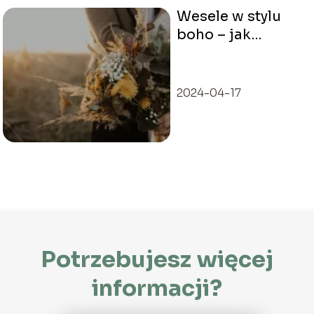
Wesele w stylu
boho – jak
zorganizować
wymarzone
przyjęcie?
2024-04-17
Potrzebujesz więcej
informacji?