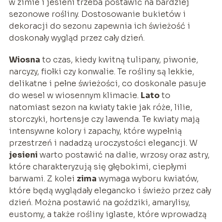
w zimie i jesieni trzeba postawić na bardziej
sezonowe rośliny. Dostosowanie bukietów i
dekoracji do sezonu zapewnia ich świeżość i
doskonały wygląd przez cały dzień.
Wiosna
to czas, kiedy kwitną tulipany, piwonie,
narcyzy, fiołki czy konwalie. Te rośliny są lekkie,
delikatne i pełne świeżości, co doskonale pasuje
do wesel w wiosennym klimacie.
Lato
to
natomiast sezon na kwiaty takie jak róże, lilie,
storczyki, hortensje czy lawenda. Te kwiaty mają
intensywne kolory i zapachy, które wypełnią
przestrzeń i nadadzą uroczystości elegancji. W
jesieni
warto postawić na dalie, wrzosy oraz astry,
które charakteryzują się głębokimi, ciepłymi
barwami. Z kolei
zima
wymaga wyboru kwiatów,
które będą wyglądały elegancko i świeżo przez cały
dzień. Można postawić na goździki, amarylisy,
eustomy, a także rośliny iglaste, które wprowadzą