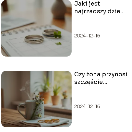
Jaki jest
najrzadszy dzień
na zawarcie
związku
małżeńskiego?
2024-12-16
Czy żona przynosi
szczęście
mężowi?
2024-12-16