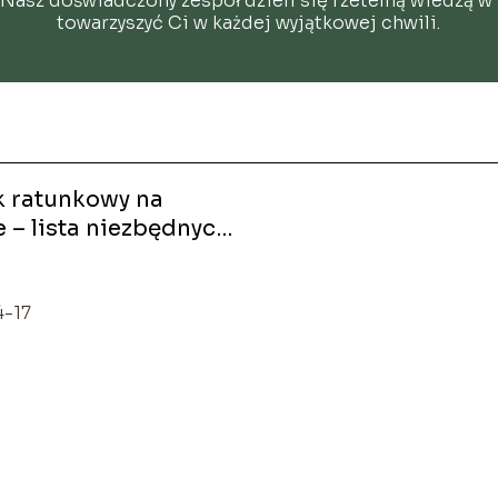
Nasz doświadczony zespół dzieli się rzetelną wiedzą w l
towarzyszyć Ci w każdej wyjątkowej chwili.
k ratunkowy na
 – lista niezbędnych
4-17