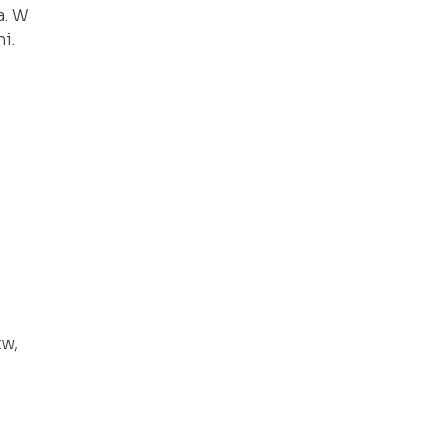
a. W
i.
tw,