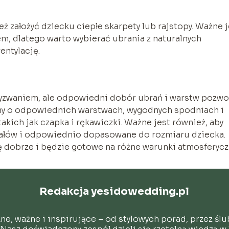
ż założyć dziecku ciepłe skarpety lub rajstopy. Ważne j
m, dlatego warto wybierać ubrania z naturalnych
entylację.
wyzwaniem, ale odpowiedni dobór ubrań i warstw pozwo
my o odpowiednich warstwach, wygodnych spodniach i
akich jak czapka i rękawiczki. Ważne jest również, aby
riałów i odpowiednio dopasowane do rozmiaru dziecka.
ę dobrze i będzie gotowe na różne warunki atmosferycz
Redakcja yesidowedding.pl
kne, ważne i inspirujące – od stylowych porad, przez śl