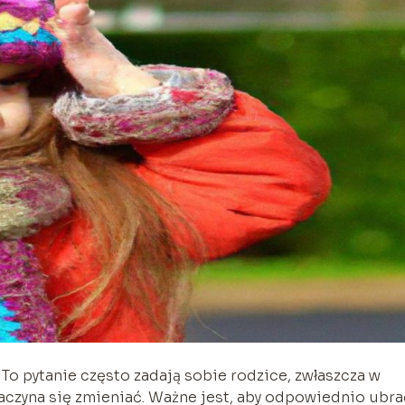
To pytanie często zadają sobie rodzice, zwłaszcza w
aczyna się zmieniać. Ważne jest, aby odpowiednio ubra