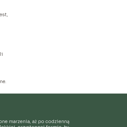
est,
li
ne.
ubne marzenia, aż po codzienną