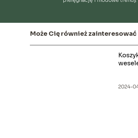
pielęgnację i modowe trendy. 
Może Cię również zainteresować
Koszy
wesele
rzeczy
2024-0