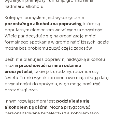
wydanych pieniędzy i uniknąć gromadzenia
nadmiaru alkoholu.
Kolejnym pomysłem jest wykorzystanie
pozostałego alkoholu na poprawiny
, które są
popularnym elementem weselnych uroczystości.
Wiele par decyduje się na organizację mniej
formalnego spotkania w gronie najbliższych, gdzie
można bez problemu zużyć część zapasów.
Jeśli nie planujesz poprawin, nadwyżkę alkoholu
można
przechować na inne rodzinne
uroczystości
, takie jak urodziny, rocznice czy
święta. Trunki wysokoprocentowe mają długą datę
przydatności do spożycia, więc mogą posłużyć
przez długi czas.
Innym rozwiązaniem jest
podzielenie się
alkoholem z gośćmi
. Można przygotować
personalizowane buteleczki z alkoholem jako