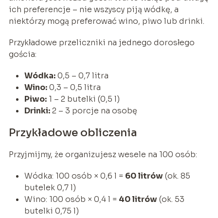
ich preferencje – nie wszyscy piją wódkę, a
niektórzy mogą preferować wino, piwo lub drinki.
Przykładowe przeliczniki na jednego dorosłego
gościa:
Wódka:
0,5 – 0,7 litra
Wino:
0,3 – 0,5 litra
Piwo:
1 – 2 butelki (0,5 l)
Drinki:
2 – 3 porcje na osobę
Przykładowe obliczenia
Przyjmijmy, że organizujesz wesele na 100 osób:
Wódka: 100 osób × 0,6 l =
60 litrów
(ok. 85
butelek 0,7 l)
Wino: 100 osób × 0,4 l =
40 litrów
(ok. 53
butelki 0,75 l)